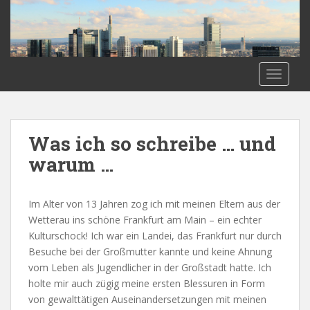
S
k
i
p
t
TOGGLE
o
m
a
i
Was ich so schreibe … und
n
warum …
c
o
n
Im Alter von 13 Jahren zog ich mit meinen Eltern aus der
t
Wetterau ins schöne Frankfurt am Main – ein echter
e
Kulturschock! Ich war ein Landei, das Frankfurt nur durch
n
Besuche bei der Großmutter kannte und keine Ahnung
t
vom Leben als Jugendlicher in der Großstadt hatte. Ich
holte mir auch zügig meine ersten Blessuren in Form
von gewalttätigen Auseinandersetzungen mit meinen