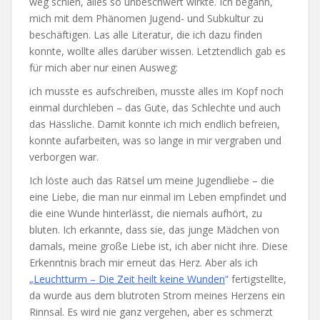
weg schien, alles so unbeschwert wirkte. Ich begann,
mich mit dem Phänomen Jugend- und Subkultur zu
beschäftigen. Las alle Literatur, die ich dazu finden
konnte, wollte alles darüber wissen. Letztendlich gab es
für mich aber nur einen Ausweg:
ich musste es aufschreiben, musste alles im Kopf noch
einmal durchleben – das Gute, das Schlechte und auch
das Hässliche. Damit konnte ich mich endlich befreien,
konnte aufarbeiten, was so lange in mir vergraben und
verborgen war.
Ich löste auch das Rätsel um meine Jugendliebe – die
eine Liebe, die man nur einmal im Leben empfindet und
die eine Wunde hinterlässt, die niemals aufhört, zu
bluten. Ich erkannte, dass sie, das junge Mädchen von
damals, meine große Liebe ist, ich aber nicht ihre. Diese
Erkenntnis brach mir erneut das Herz. Aber als ich
„
Leuchtturm – Die Zeit heilt keine Wunden
“
fertigstellte,
da wurde aus dem blutroten Strom meines Herzens ein
Rinnsal. Es wird nie ganz vergehen, aber es schmerzt