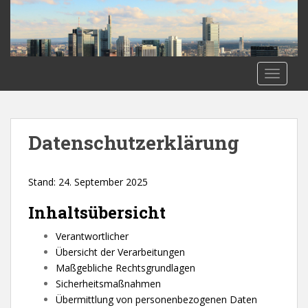
S
k
i
p
t
TOGGLE
o
m
a
i
Datenschutzerklärung
n
c
o
Stand: 24. September 2025
n
Inhaltsübersicht
t
e
Verantwortlicher
n
Übersicht der Verarbeitungen
t
Maßgebliche Rechtsgrundlagen
Sicherheitsmaßnahmen
Übermittlung von personenbezogenen Daten