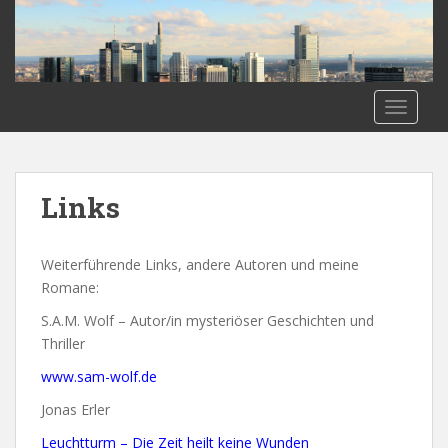
S
k
i
p
t
TOGGLE
o
m
a
i
Links
n
c
o
Weiterführende Links, andere Autoren und meine
n
Romane:
t
S.A.M. Wolf – Autor/in mysteriöser Geschichten und
e
Thriller
n
www.sam-wolf.de
t
Jonas Erler
Leuchtturm – Die Zeit heilt keine Wunden